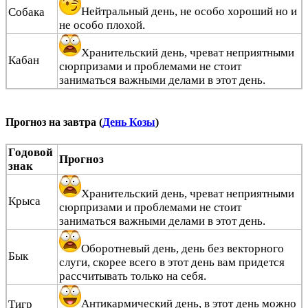
Нейтральный день, не особо хороший но и
Собака
не особо плохой.
Хранительский день, чреват неприятными
Кабан
сюрпризами и проблемами не стоит
заниматься важными делами в этот день.
Прогноз на завтра (
День Козы
)
Годовой
Прогноз
знак
Хранительский день, чреват неприятными
Крыса
сюрпризами и проблемами не стоит
заниматься важными делами в этот день.
Оборотневый день, день без векторного
Бык
слуги, скорее всего в этот день вам придется
рассчитывать только на себя.
Антикармический день, в этот день можно
Тигр