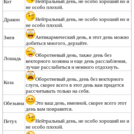
Нейтральный день, не особо хороший но и
Кот
не особо плохой.
Нейтральный день, не особо хороший но и
Дракон
не особо плохой.
Антикармический день, в этот день можно
Змея
добиться многого, дерзайте.
Оборотневый день, также день без
Лошадь
векторного хозяина и еще день расслабления,
лучше расслабиться и немного отдохнуть.
Оборотневый день, день без векторного
Коза
слуги, скорее всего в этот день вам придется
рассчитывать только на себя.
Это ваш день, именной, скорее всего этот
Обезьяна
день вам понравится.
Нейтральный день, не особо хороший но и
Петух
не особо плохой.